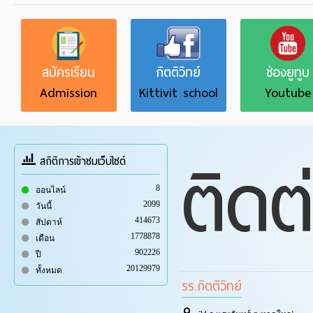
สมัครเรียน
กิตติวิทย์
ช่องยูทูบ
Admission
Kittivit school
Youtube
ติดต
สถิติการเข้าชมเว็บไซต์
8
ออนไลน์
2099
วันนี้
414673
สัปดาห์
1778878
เดือน
902226
ปี
20129979
ทั้งหมด
รร.กิตติวิทย์