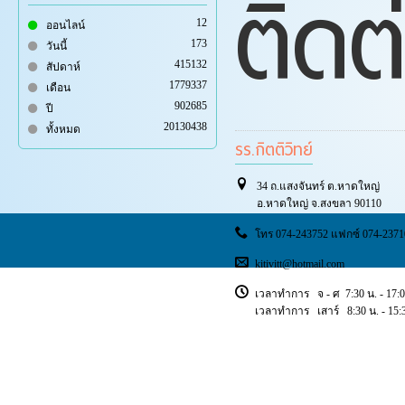
ติดต
12
ออนไลน์
173
วันนี้
415132
สัปดาห์
1779337
เดือน
902685
ปี
20130438
ทั้งหมด
รร.กิตติวิทย์
34 ถ.แสงจันทร์ ต.หาดใหญ่
อ.หาดใหญ่ จ.สงขลา 90110
โทร 074-243752 แฟกซ์ 074-2371
kitivitt@hotmail.com
เวลาทำการ จ - ศ 7:30 น. - 17:0
เวลาทำการ เสาร์ 8:30 น. - 15:3
Copyright © 2018 ischoolsis. All Rights Reserved.