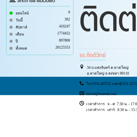
ติดต
สถิติการเข้าชมเว็บไซต์
9
ออนไลน์
362
วันนี้
410247
สัปดาห์
1774452
เดือน
897800
ปี
20125553
ทั้งหมด
รร.กิตติวิทย์
34 ถ.แสงจันทร์ ต.หาดใหญ่
อ.หาดใหญ่ จ.สงขลา 90110
โทร 074-243752 แฟกซ์ 074-2371
kitivitt@hotmail.com
เวลาทำการ จ - ศ 7:30 น. - 17:0
เวลาทำการ เสาร์ 8:30 น. - 15:3
Copyright © 2018 ischoolsis. All Rights Reserved.