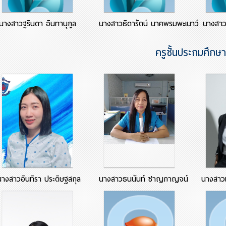
นางสาวฐรินดา อินทานุกูล
นางสาวธิดารัตน์ นาคพรมพะเนาว์
นางสาว
ครูชั้นประถมศึกษ
นางสาวอินทิรา ประดิษฐสกุล
นางสาวธนนันท์ ชาญกาญจน์
นางสาวเ