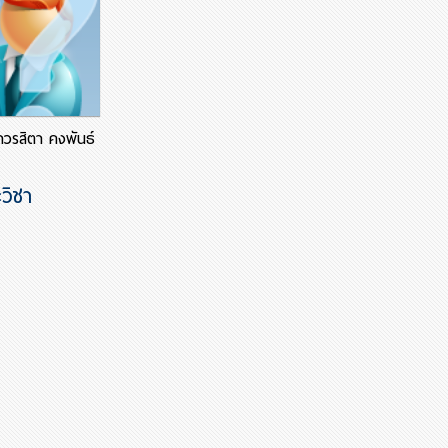
วรสิตา คงพันธ์
วิชา