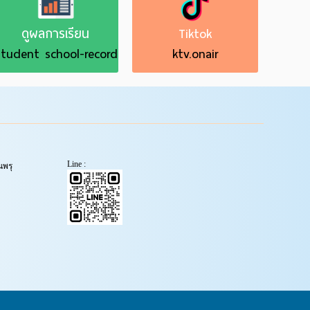
ดูผลการเรียน
Tiktok
tudent school-record
ktv.onair
Line :
พรุ