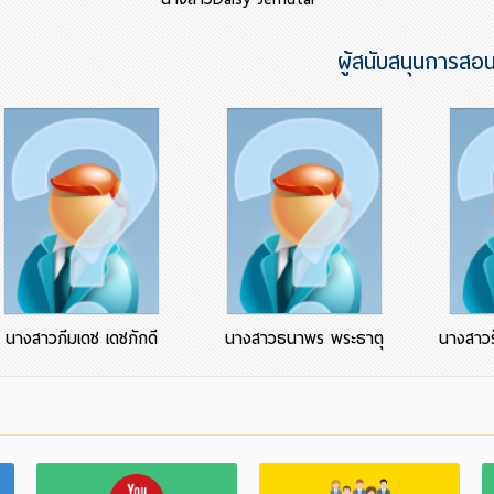
ผู้สนับสนุนการสอ
นางสาวภีมเดช เดชภักดี
นางสาวธนาพร พระธาตุ
นางสาวรั