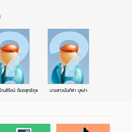
น
ณช์รัตน์ ตันตสุทธิกุล
นางสาวนันทิชา บุหง่า