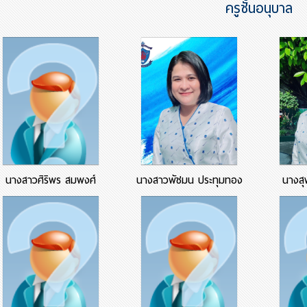
ครูชั้นอนุบาล
นางสาวศิริพร สมพงศ์
นางสาวพัชมน ประทุมทอง
นางสุ