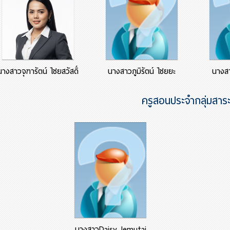
นางสาวจุฑารัตน์ ไชยสวัสดิ์
นางสาวภูมิรัตน์ ไชยยะ
นางสา
ครูสอนประจำกลุ่มสาระ
นางสาวDaisy Jemutai