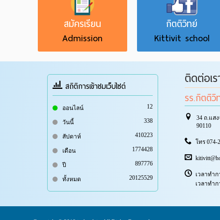
สมัครเรียน
กิตติวิทย์
Admission
Kittivit school
ติดต่อเร
สถิติการเข้าชมเว็บไซต์
รร.กิตติวิ
12
ออนไลน์
34 ถ.แสง
338
วันนี้
90110
410223
สัปดาห์
โทร 074-2
1774428
เดือน
kitivitt@h
897776
ปี
เวลาทำการ
20125529
ทั้งหมด
เวลาทำการ