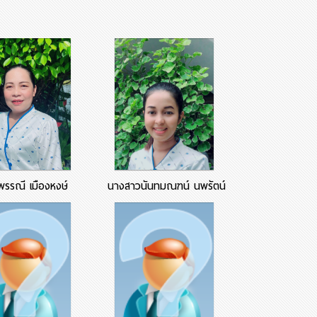
พรรณี เมืองหงษ์
นางสาวนันทมณฑน์ นพรัตน์