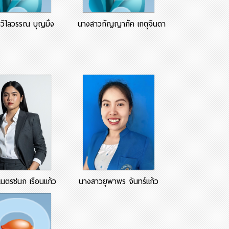
วิไลวรรณ บุญมิ่ง
นางสาวกัญญาภัค เกตุจินดา
า
นตรชนก เรือนแก้ว
นางสาวยุพาพร จันทร์แก้ว