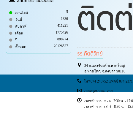
ติดต
สถิติการเข้าชมเว็บไซต์
5
ออนไลน์
1336
วันนี้
411221
สัปดาห์
1775426
เดือน
898774
ปี
20126527
ทั้งหมด
รร.กิตติวิทย์
34 ถ.แสงจันทร์ ต.หาดใหญ่
อ.หาดใหญ่ จ.สงขลา 90110
โทร 074-243752 แฟกซ์ 074-2371
kitivitt@hotmail.com
เวลาทำการ จ - ศ 7:30 น. - 17:0
เวลาทำการ เสาร์ 8:30 น. - 15:3
Copyright © 2018 ischoolsis. All Rights Reserved.