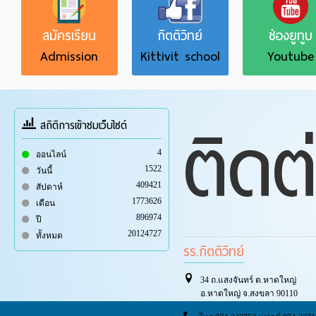
สมัครเรียน
กิตติวิทย์
ช่องยูทูบ
Admission
Kittivit school
Youtube
ติดต
สถิติการเข้าชมเว็บไซต์
4
ออนไลน์
1522
วันนี้
409421
สัปดาห์
1773626
เดือน
896974
ปี
20124727
ทั้งหมด
รร.กิตติวิทย์
34 ถ.แสงจันทร์ ต.หาดใหญ่
อ.หาดใหญ่ จ.สงขลา 90110