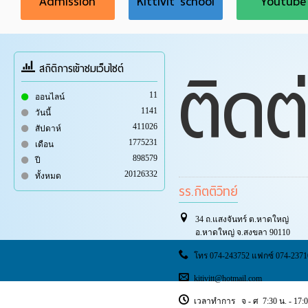
Admission
Kittivit school
Youtube
ติดต
สถิติการเข้าชมเว็บไซต์
11
ออนไลน์
1141
วันนี้
411026
สัปดาห์
1775231
เดือน
898579
ปี
20126332
ทั้งหมด
รร.กิตติวิทย์
34 ถ.แสงจันทร์ ต.หาดใหญ่
อ.หาดใหญ่ จ.สงขลา 90110
โทร 074-243752 แฟกซ์ 074-2371
kitivitt@hotmail.com
เวลาทำการ จ - ศ 7:30 น. - 17:0