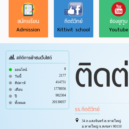
สมัครเรียน
กิตติวิทย์
ช่องยูทูบ
Admission
Kittivit school
Youtube
ติดต
สถิติการเข้าชมเว็บไซต์
8
ออนไลน์
2177
วันนี้
414751
สัปดาห์
1778956
เดือน
902304
ปี
20130057
ทั้งหมด
รร.กิตติวิทย์
34 ถ.แสงจันทร์ ต.หาดใหญ่
อ.หาดใหญ่ จ.สงขลา 90110