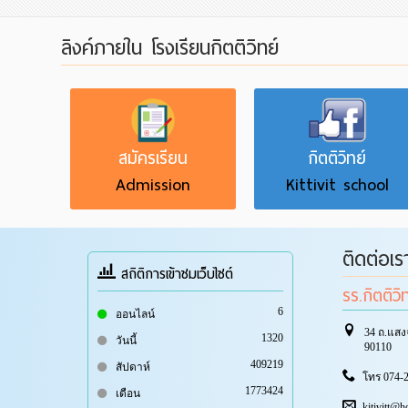
ลิงค์ภายใน โรงเรียนกิตติวิทย์
สมัครเรียน
กิตติวิทย์
Admission
Kittivit school
ติดต่อเร
สถิติการเข้าชมเว็บไซต์
รร.กิตติวิ
6
ออนไลน์
34 ถ.แสง
1320
วันนี้
90110
409219
สัปดาห์
โทร 074-2
1773424
เดือน
kitivitt@h