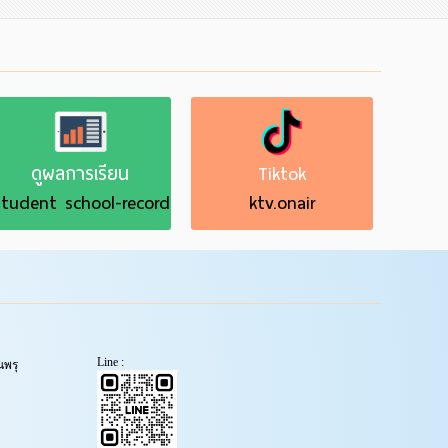
ดูผลการเรียน
Tiktok
tudent school-record
ktv.onair
Line :
พรุ