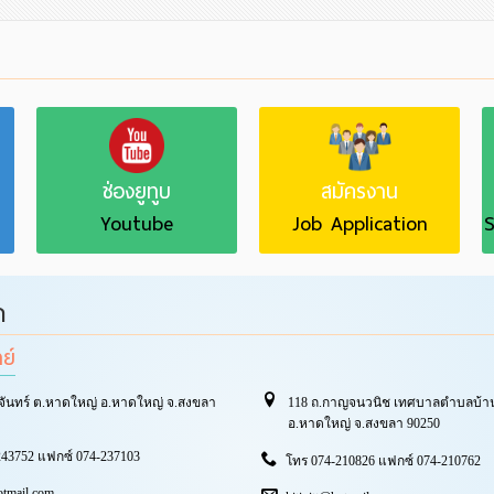
ช่องยูทูบ
สมัครงาน
Youtube
Job Application
S
า
ทย์
จันทร์ ต.หาดใหญ่ อ.หาดใหญ่ จ.สงขลา
118 ถ.กาญจนวนิช เทศบาลตำบลบ้าน
อ.หาดใหญ่ จ.สงขลา 90250
43752 แฟกซ์ 074-237103
โทร 074-210826 แฟกซ์ 074-210762
otmail.com