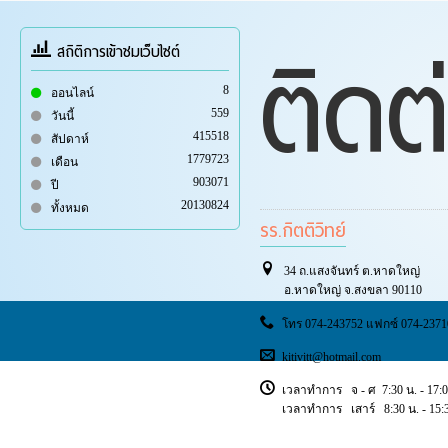
ติดต
สถิติการเข้าชมเว็บไซต์
8
ออนไลน์
559
วันนี้
415518
สัปดาห์
1779723
เดือน
903071
ปี
20130824
ทั้งหมด
รร.กิตติวิทย์
34 ถ.แสงจันทร์ ต.หาดใหญ่
อ.หาดใหญ่ จ.สงขลา 90110
โทร 074-243752 แฟกซ์ 074-2371
kitivitt@hotmail.com
เวลาทำการ จ - ศ 7:30 น. - 17:0
เวลาทำการ เสาร์ 8:30 น. - 15:3