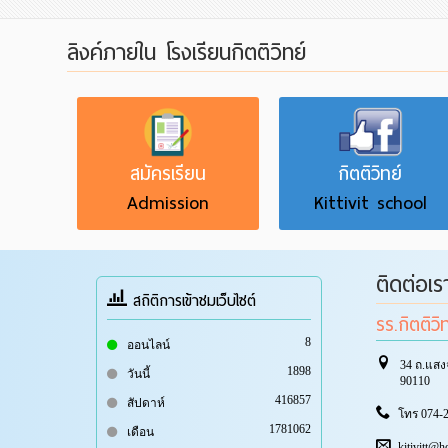
ลิงค์ภายใน โรงเรียนกิตติวิทย์
สมัครเรียน
กิตติวิทย์
Admission
Kittivit school
ติดต่อเร
สถิติการเข้าชมเว็บไซต์
รร.กิตติวิ
8
ออนไลน์
34 ถ.แสง
1898
วันนี้
90110
416857
สัปดาห์
โทร 074-2
1781062
เดือน
kitivitt@h