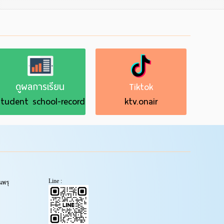
ดูผลการเรียน
Tiktok
tudent school-record
ktv.onair
Line :
พรุ