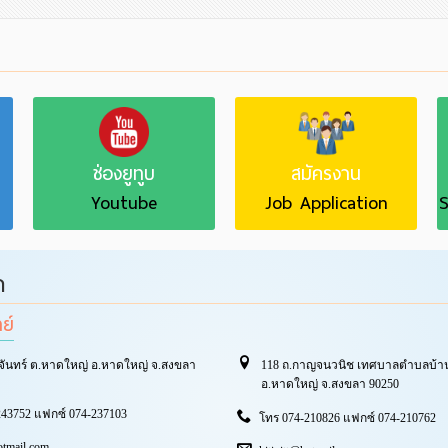
ช่องยูทูบ
สมัครงาน
Youtube
Job Application
S
า
ทย์
จันทร์ ต.หาดใหญ่ อ.หาดใหญ่ จ.สงขลา
118 ถ.กาญจนวนิช เทศบาลตำบลบ้าน
อ.หาดใหญ่ จ.สงขลา 90250
43752 แฟกซ์ 074-237103
โทร 074-210826 แฟกซ์ 074-210762
otmail.com