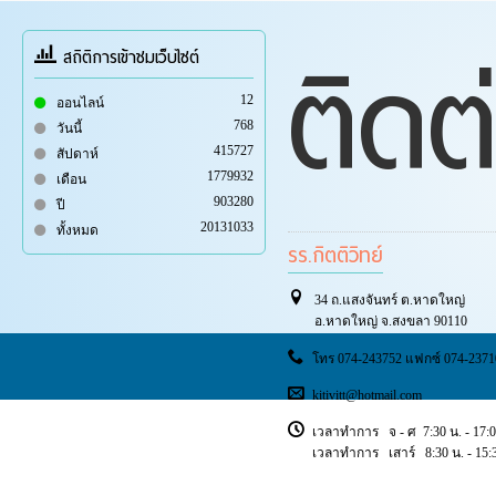
ติดต
สถิติการเข้าชมเว็บไซต์
12
ออนไลน์
768
วันนี้
415727
สัปดาห์
1779932
เดือน
903280
ปี
20131033
ทั้งหมด
รร.กิตติวิทย์
34 ถ.แสงจันทร์ ต.หาดใหญ่
อ.หาดใหญ่ จ.สงขลา 90110
โทร 074-243752 แฟกซ์ 074-2371
kitivitt@hotmail.com
เวลาทำการ จ - ศ 7:30 น. - 17:0
เวลาทำการ เสาร์ 8:30 น. - 15:3