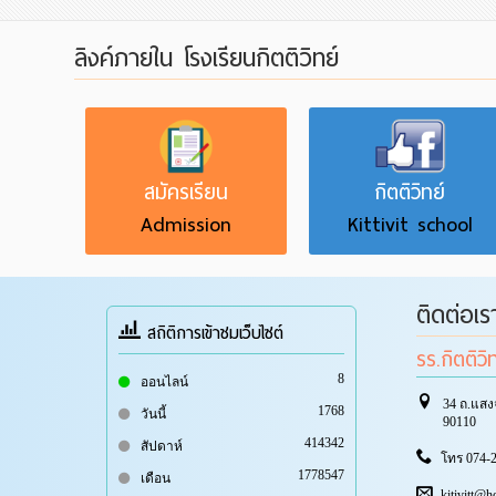
ลิงค์ภายใน โรงเรียนกิตติวิทย์
สมัครเรียน
กิตติวิทย์
Admission
Kittivit school
ติดต่อเร
สถิติการเข้าชมเว็บไซต์
รร.กิตติวิ
8
ออนไลน์
34 ถ.แสง
1768
วันนี้
90110
414342
สัปดาห์
โทร 074-2
1778547
เดือน
kitivitt@h