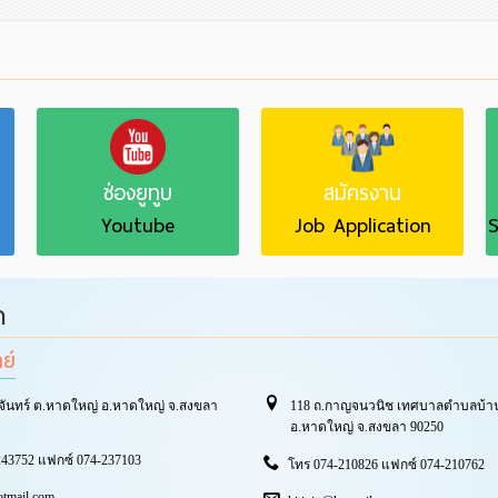
ช่องยูทูบ
สมัครงาน
Youtube
Job Application
S
า
ทย์
จันทร์ ต.หาดใหญ่ อ.หาดใหญ่ จ.สงขลา
118 ถ.กาญจนวนิช เทศบาลตำบลบ้าน
อ.หาดใหญ่ จ.สงขลา 90250
43752 แฟกซ์ 074-237103
โทร 074-210826 แฟกซ์ 074-210762
otmail.com