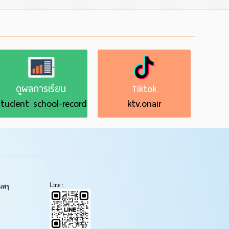
ดูผลการเรียน
Tiktok
tudent school-record
ktv.onair
Line :
พรุ