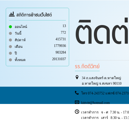
ติดต
สถิติการเข้าชมเว็บไซต์
13
ออนไลน์
772
วันนี้
415731
สัปดาห์
1779936
เดือน
903284
ปี
20131037
ทั้งหมด
รร.กิตติวิทย์
34 ถ.แสงจันทร์ ต.หาดใหญ่
อ.หาดใหญ่ จ.สงขลา 90110
โทร 074-243752 แฟกซ์ 074-2371
kitivitt@hotmail.com
เวลาทำการ จ - ศ 7:30 น. - 17:0
เวลาทำการ เสาร์ 8:30 น. - 15:3