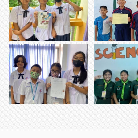
thumbnail-851649.jpg
thumbnail-777109.jpg
วิชาการงานอาชีพ
วิชาสังคม เรื่อง ว
เรื่อง การฝึกเย็บผ้าด้วยมือ (การด้นผ้า) -ฝึกให้
วิชา สังคม ป.6 เรื่อง วัน
นักเรียนมีทักษะในการเย็บผ้าด้วยตัวเอง -ฝึกให้
ประสบการณ์ตรง -มีทักษ
นักเรียนมีสมาธิในการทำงาน
สามัคคีในการทำงานกลุ่ม
วิชาสังคม เรื่อง การบริหารจิตเเละ
thumbnail-528705.jpg
thumbnail-583980.jpg
วิชาวิทยา
เจริญปัญญา
วิชาสังคม ป.5-6 เรื่อง การบริหารจิตเเละเจริญ
วิชาวิทยาศาสตร์ เรื่อง ว
ปัญญา
ส่วนประกอบของอาหารแล
อาหารประเภทที่ให้พลังงานต