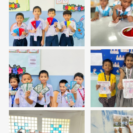
วิชาการงานอาชีพ การทำพัด DIY
วิชาวิทยาศาสตร์ เร
thumbnail-187128.jpg
thumbnail-352300.jpg
จากกระดาษ
ซับน้ำของ
วิชาสังคมศึกษา ชั้น ป.1-2 เรื่อง สินค้า
thumbnail-587422.jpg
thumbnail-475528.jpg
วิชาภาษาอ
เเละบริการในชีวิตประจำวัน
เรื่อง Family members เก่ง
word search
วิชา ศิลปะ เรื่อง การพิมพ์ภาพจาก
วิชาประวัติศาสตร์ เรื