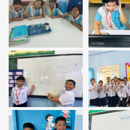
thumbnail-629874.jpg
thumbnail-762969.jpg
สมบัติของสาร
Joy sc
วิชา คณิตศาสตเรื
thumbnail-191460.jpg
thumbnail-501799.jpg
วิชาสุขศึกษา เรื่อง ระบบย่อยอาหาร
แครอ
ชาภาษาไทย ป.๔ -การเขียนเรียงความ