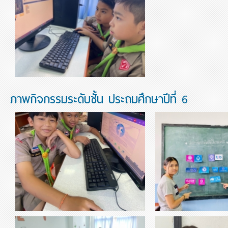
thumbnail-031524.jpg
วิชาคอมพิวเตอร์
ภาพกิจกรรมระดับชั้น ประถมศึกษาปีที่ 6
วิชาคอมพิวเตอร์ ป.6 เรื่อง การติดต่อ
วิชาสังคมศึกษา ป.6 
thumbnail-834349.jpg
thumbnail-693486.jpg
สื่อสารผ่านอินเทอร์เน็ต
การเง