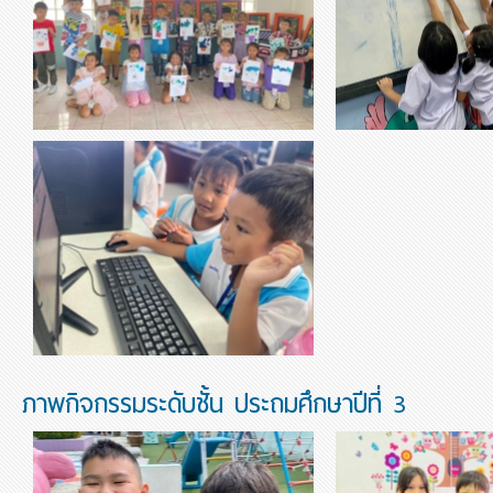
thumbnail-886364.jpg
thumbnail-223724.jpg
ก้านกล้วย
คนในชุมชนจากอดี
วิชาประวัติศาสตร์ ป.1-2 เร
ชุมชนจากอดีตถึงปัจจุบัน กิ
ออกมาสังเกตภาพการเปลี่ยน
คนในชุมชน
thumbnail-510441.jpg
วิชาคอมพิวเตอร์
ภาพกิจกรรมระดับชั้น ประถมศึกษาปีที่ 3