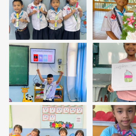
thumbnail-102599.jpg
thumbnail-143797.jpg
นาฬิกามาตราตัวสะกด
งานศิลปะ การสร้างภา
thumbnail-901750.jpg
thumbnail-161221.jpg
วิชาสังคมศึกษา เรื่อง การทำงาน
ศิลปะสร้างสรรค์
กิจกรรมนำเข้าสู่บทเรียน นร.บอกอาชีพคนใน
ครอบครัว และบอกอาชีพในฝันของตนเองที่อยาก
จะเป็น นร.เล่นเกมทายอาชีพจากคำใบ้ “ทายซินี่คือ
อาชีพอะไร”
วิชาการงานอาชีพ การทำพัด DIY
thumbnail-240520.jpg
thumbnail-160958.jpg
ภาษาอังกฤษ Fam
จากกระดาษ