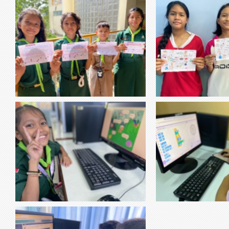
วิชาภาษาไทยชั้น เกมค้นหาอักษร
thumbnail-509943.jpg
thumbnail-066399.jpg
วิชาภาษาไทย เกมอั
สำนวนไทย
-นักเรียนได้ฝึกสมาธิ -นักเรียนทราบคำและความ
-นักเรียนได้ฝึกสมอง เรี
หมายของสำนวนไทย
-นักเรียนรู้จักและจำอักษรนำไ
thumbnail-638652.jpg
thumbnail-658360.jpg
วิชาคอมพิวเตอร์
วิชาคอมพิ
วิชาคอมพิวเตอร์ ป.5 สัตว์หรรษา ????????????
นร.เขียนคำสั่งควบคุมโปรแกรมโดยสั่งให้เมื่อคลิก
ที่สัตว์แล้ว ให้แสดงชื่อของสัตว์แต่ละชนิดเป็น
ภาษาไทยและภาษาอังกฤษ