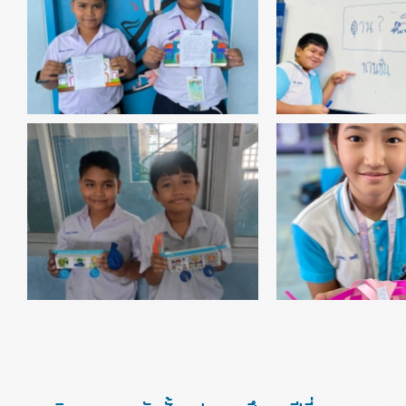
thumbnail-365025.jpg
thumbnail-193681.jpg
วิชาการงานอาชีพ เ
ในหัวข้อ “โรงเรียนของฉัน”
วิชาการงานอาชีพ ป.4 เกมว
ดอกไม้ประดับ นักเรียนวาด
เป็นคำ โดยทายคำศัพท์ดอกไม
วิชาวิทยาศาสตร์ เรื่องประดิษฐ์รถ
วิชาการงาน ป.4 DI
thumbnail-642454.jpg
thumbnail-763134.jpg
พลังงานลม
จากกระ