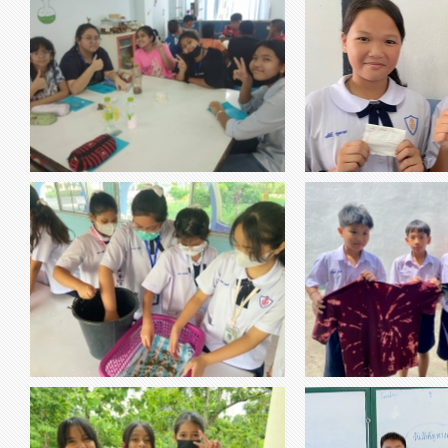
thumbnail-999505.jpg
thumbnail-076772.jpg
วิชาวิทยาศาสตร์ เรื่องการแยกสาร
วิชาการงานอาชีพ กา
วิชาการงานอาชีพ DIY 
thumbnail-315697.jpg
thumbnail-696452.jpg
วิชา การงานอาชีพ
มัดย้อม ด้ว
เรื่อง การเพาะปลูกถั่วงอกในตะกร้า - นร สามารถ
นำความรู้ไปใช้ในชีวิตประจำวันได้ - ฝึกการ
ทำงานเป็นทีม