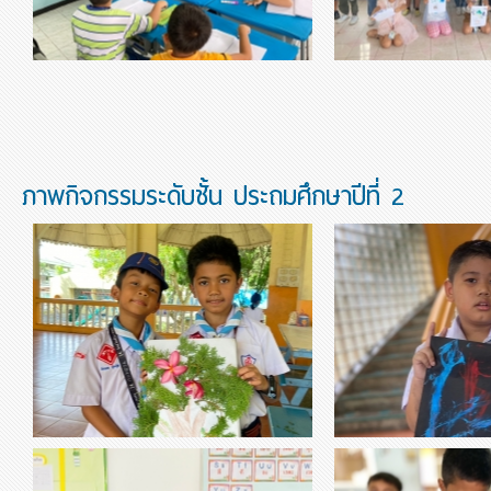
ภาพกิจกรรมระดับชั้น ประถมศึกษาปีที่ 2
วิชา ศิลปะ ฝึกการใช
thumbnail-603987.jpg
thumbnail-060727.jpg
งานศิลปะ การสร้างภาพปะติดด้วยใบไม้
พรมเป็นด