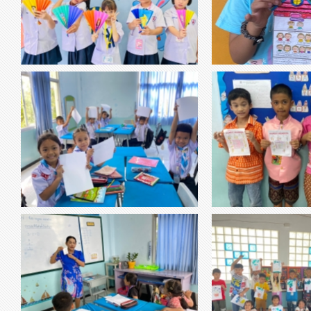
การทำพัด DIY จากกระดาษ { สำหรับคลายร้อน
เเละสามารถพกติดตัวไปได้ทุกที่ }
thumbnail-785505.jpg
thumbnail-432704.jpg
วิชาคณิตศาสตร์ สมุดเล่มเล็ก
วิชาภาษาอ
เรื่อง Family members เก่ง
word search
วิชาคณิตศาสตร์ เรื่องการลบที่มีตัวตั้ง
วิชา ศิลปะ เรื่อง 
thumbnail-096376.jpg
thumbnail-418144.jpg
ไม่เกิน9
ก้านกล
นร ได้ฝึกจินตนาการสร้างสร