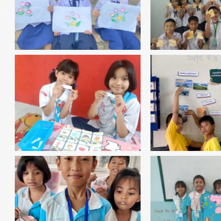
วัสดุ
เมื่อทำให้วัสดุบางอย่างร้อนข
เกิดการเปลี่ยนแปลงได้ ขนม
เกิดการเปลี่ยนแปลง "ทำ
เปลี่ยนแปลงขนมปังเปลี่ยนสี
วิชาวิทยาศาสตร์ เกมส์ ทายสิฉันต้อง
วิชาประวัติศาสตร์ ปัจ
thumbnail-261467.jpg
thumbnail-945447.jpg
ร้อน หรือ เย็น
การตั้งถิ่นฐา
-ทำให้นักเรียนได้คิดวิเคราะห์ - ทำให้นักเรียน
เข้าใจเนื้อหาที่เรียนเพิ่มมากขึ้น
thumbnail-706316.jpg
thumbnail-382322.jpg
วิชาการงานอาชีพ การประกอบอาหาร
วิชาวิทยา
{ ไข่เจียวทรงเครื่อง }
เรื่อง วัฏจักรชีวิตของสัตว
วัฏจักรชีวิตของสัตว์แต่ล