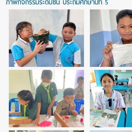
ภาพกิจกรรมระดับชั้น ประถมศึกษาปีที่ 5
thumbnail-401851.jpg
thumbnail-591698.jpg
วิชาสังคม เรื่อง ปัจจัยการผลิต
วิชาการงานอาชีพ กา
วิชา หน้าที่พลเมือง เ
thumbnail-370146.jpg
thumbnail-892884.jpg
วิชา ศิลปะ เรื่อง การใช้สีน้ำ
ของนักเรียนใ
-เสริมสร้างจินตนาการ -มีความคิดที่สร้างสรรค์
-การฝึกสมาธิ