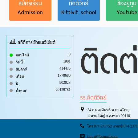
สมัครเรียน
กิตติวิทย์
ช่องยูทูบ
Admission
Kittivit school
Youtube
ติดต
สถิติการเข้าชมเว็บไซต์
8
ออนไลน์
1901
วันนี้
414475
สัปดาห์
1778680
เดือน
902028
ปี
20129781
ทั้งหมด
รร.กิตติวิทย์
34 ถ.แสงจันทร์ ต.หาดใหญ่
อ.หาดใหญ่ จ.สงขลา 90110
โทร 074-243752 แฟกซ์ 074-2371
kitivitt@hotmail.com