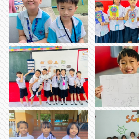
วิชาการงานอาชีพ ห้องน้ำหอม ห้อง
thumbnail-124649.jpg
thumbnail-702378.jpg
ศิลปะสร้า
หอมฟุ้งทั่วห้อง ด้วยมะนาวก็ทำได้
- ฝึกการใช้สีให้เป็นระเบีย
หนดใว้ - คุณค่าและควา
รู้จักลายเส้นมากขึ้น - สม
ทำกิจกรรม - กระตุ้นแรงจูง
วิชาอังกฤษ ร่วมร้องเพลงการแต่ง
thumbnail-914057.jpg
thumbnail-456899.jpg
วาดรูปโดยใช้รูป
ประโยค
วิทยาศาสตร์ เรื่องก
thumbnail-263394.jpg
thumbnail-945048.jpg
วิชาศิลปะ เรื่อง การพิมพ์ลาย