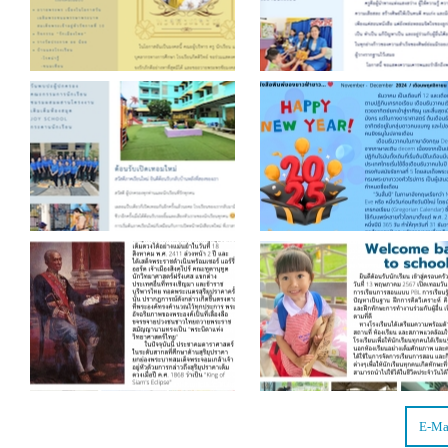
The official newslett
KITTIVIT POST
KITTIVIT POST
The official newsletter of
of Kittivit School
Kittivit School
The official newsletter
The official newslett
The official newsletter of
The official newsletter of
of Kittivit
of Kittivit
Kittivit
Kittivit
E-Ma