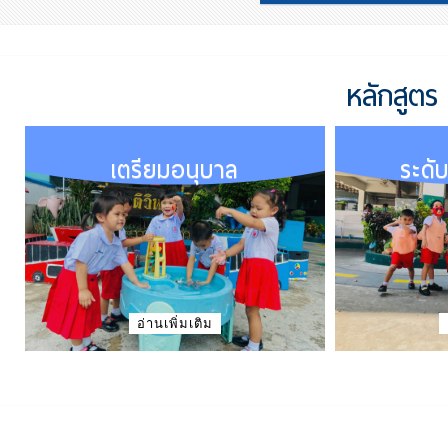
หลักสูต
เตรียมอนุบาล
ระดั
อ่านเพิ่มเติม
นกฮูกน้อย