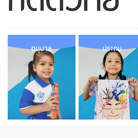
อนุบาล
ประถม
VIEW
VIEW