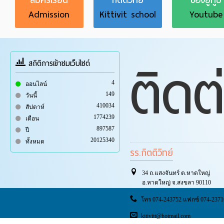
Admission
Kittivit school
Youtube
ติดต
สถิติการเข้าชมเว็บไซต์
4
ออนไลน์
149
วันนี้
410034
สัปดาห์
1774239
เดือน
897587
ปี
20125340
ทั้งหมด
รร.กิตติวิทย์
34 ถ.แสงจันทร์ ต.หาดใหญ่
อ.หาดใหญ่ จ.สงขลา 90110
โทร 074-243752 แฟกซ์ 074-2371
kitivitt@hotmail.com